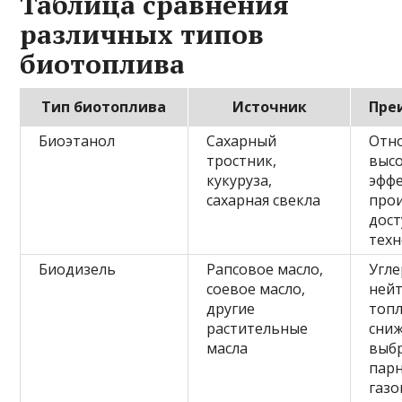
Таблица сравнения
различных типов
биотоплива
Тип биотоплива
Источник
Пре
Биоэтанол
Сахарный
Отн
тростник,
выс
кукуруза,
эфф
сахарная свекла
прои
дост
техн
Биодизель
Рапсовое масло,
Угле
соевое масло,
ней
другие
топл
растительные
сни
масла
выб
пар
газо