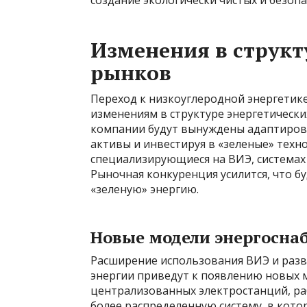
создание экологически чистых и безопа
Изменения в структ
рынков
Переход к низкоуглеродной энергетик
изменениям в структуре энергетическ
компании будут вынуждены адаптирова
активы и инвестируя в «зеленые» техно
специализирующиеся на ВИЭ, системах 
Рыночная конкуренция усилится, что б
«зеленую» энергию.
Новые модели энергосна
Расширение использования ВИЭ и разв
энергии приведут к появлению новых 
централизованных электростанций, р
более распределенную систему, в кото