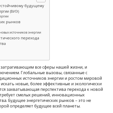
 устойчивому будущему
ргии (ВИЭ)
ергии
ких рынков
новых источников энергии
етического перехода
тва
 затрагивающим все сферы нашей жизни, и
ключением. Глобальные вызовы, связанные с
диционных источников энергии и ростом мировой
с искать новые, более эффективные и экологически
тся захватывающая перспектива перехода к новой
отребует смелых решений, инновационных
тва. Будущее энергетических рынков – это не
торой определяет будущее всей планеты.