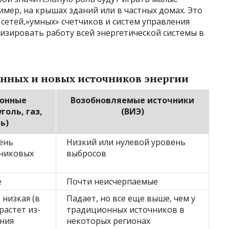
имер, на крышах зданий или в частных домах. Это
сетей,»умных» счетчиков и систем управления
изировать работу всей энергетической системы в
нных и новых источников энергии
онные
Возобновляемые источники
голь, газ,
(ВИЭ)
ь)
ень
Низкий или нулевой уровень
никовых
выбросов
е
Почти неисчерпаемые
низкая (в
Падает, но все еще выше, чем у
растет из-
традиционных источников в
ания
некоторых регионах