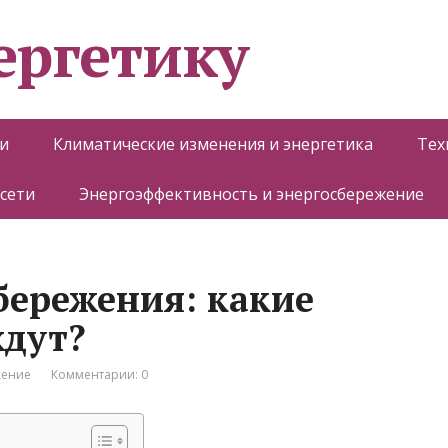
ергетику
и
Климатические изменения и энергетика
Тех
 сети
Энергоэффективность и энергосбережение
бережения: какие
ждут?
жение
Комментарии: 0