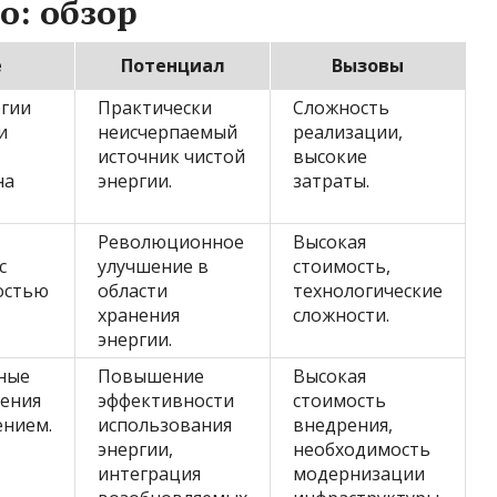
о: обзор
е
Потенциал
Вызовы
ргии
Практически
Сложность
и
неисчерпаемый
реализации,
источник чистой
высокие
на
энергии.
затраты.
Революционное
Высокая
с
улучшение в
стоимость,
остью
области
технологические
хранения
сложности.
энергии.
ные
Повышение
Высокая
ления
эффективности
стоимость
ением.
использования
внедрения,
энергии,
необходимость
интеграция
модернизации