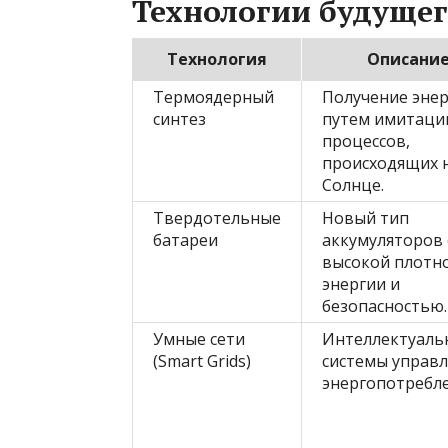
Технологии будущег
Технология
Описани
Термоядерный
Получение эне
синтез
путем имитаци
процессов,
происходящих 
Солнце.
Твердотельные
Новый тип
батареи
аккумуляторов 
высокой плотн
энергии и
безопасностью.
Умные сети
Интеллектуаль
(Smart Grids)
системы управ
энергопотребл