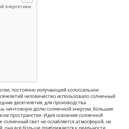
ой энергетики
ргии, постоянно излучающий колоссальное
тысячелетий человечество использовало солнечный
ледние десятилетия, для производства
ишь ничтожную долю солнечной энергии, большая
ском пространстве. Идея освоения солнечной
е солнечный свет не ослабляется атмосферой, не
ий, она всё больше приближается к реальности.