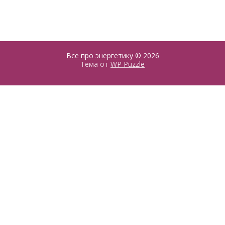
Все про энергетику
© 2026
Тема от
WP Puzzle