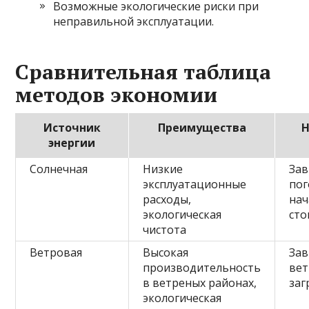
Возможные экологические риски при
неправильной эксплуатации.
Сравнительная таблица
методов экономии
Источник
Преимущества
Н
энергии
Солнечная
Низкие
Зав
эксплуатационные
пог
расходы,
нач
экологическая
сто
чистота
Ветровая
Высокая
Зав
производительность
вет
в ветреных районах,
заг
экологическая