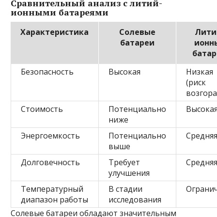
Сравнительный анализ с литий-
ионными батареями
Характеристика
Солевые
Лити
батареи
ионн
бата
Безопасность
Высокая
Низкая
(риск
возгора
Стоимость
Потенциально
Высока
ниже
Энергоемкость
Потенциально
Средня
выше
Долговечность
Требует
Средня
улучшения
Температурный
В стадии
Ограни
диапазон работы
исследования
Солевые батареи обладают значительным