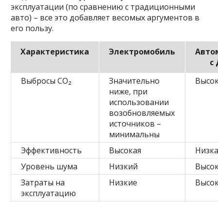
эксплуатации (по сравнению с традиционными
авто) – все это добавляет весомых аргументов в
его пользу.
Характеристика
Электромобиль
Авто
с
Выбросы CO₂
Значительно
Высо
ниже, при
использовании
возобновляемых
источников –
минимальны
Эффективность
Высокая
Низк
Уровень шума
Низкий
Высо
Затраты на
Низкие
Высо
эксплуатацию