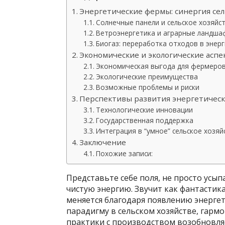
Энергетические фермы: синергия сел
Солнечные панели и сельское хозяйс
Ветроэнергетика и аграрные ландша
Биогаз: переработка отходов в энер
Экономические и экологические асп
Экономическая выгода для фермеро
Экологические преимущества
Возможные проблемы и риски
Перспективы развития энергетичес
Технологические инновации
Государственная поддержка
Интеграция в “умное” сельское хозяй
Заключение
Похожие записи:
Представьте себе поля, не просто усы
чистую энергию. Звучит как фантастик
меняется благодаря появлению энерге
парадигму в сельском хозяйстве, гар
практики с производством возобновляе