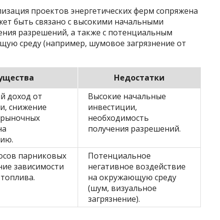
лизация проектов энергетических ферм сопряжена
жет быть связано с высокими начальными
ния разрешений, а также с потенциальным
ую среду (например, шумовое загрязнение от
ущества
Недостатки
й доход от
Высокие начальные
и, снижение
инвестиции,
 рыночных
необходимость
на
получения разрешений.
ию.
осов парниковых
Потенциальное
ние зависимости
негативное воздействие
 топлива.
на окружающую среду
(шум, визуальное
загрязнение).