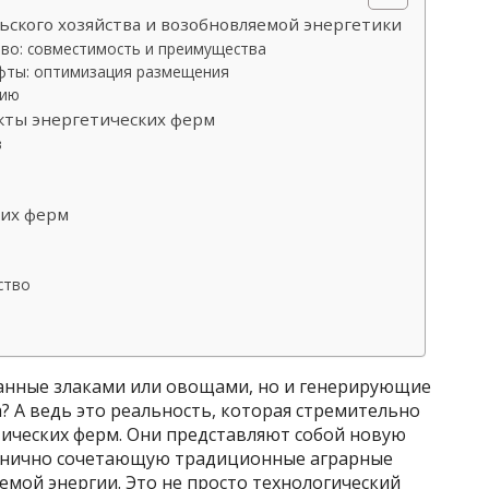
ьского хозяйства и возобновляемой энергетики
тво: совместимость и преимущества
фты: оптимизация размещения
гию
екты энергетических ферм
в
ких ферм
ство
панные злаками или овощами, но и генерирующие
а? А ведь это реальность, которая стремительно
тических ферм. Они представляют собой новую
монично сочетающую традиционные аграрные
мой энергии. Это не просто технологический