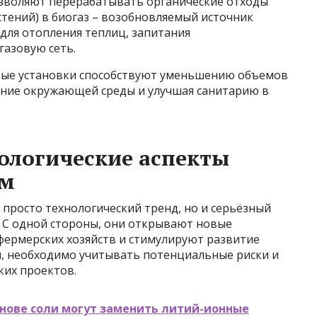
озволяют перерабатывать органические отходы
астений) в биогаз – возобновляемый источник
 для отопления теплиц, запитания
газовую сеть.
овые установки способствуют уменьшению объемов
нение окружающей среды и улучшая санитарию в
ологические аспекты
рм
 просто технологический тренд, но и серьёзный
. С одной стороны, они открывают новые
фермерских хозяйств и стимулируют развитие
ы, необходимо учитывать потенциальные риски и
ких проектов.
снове соли могут заменить литий-ионные