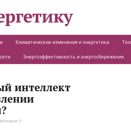
ергетику
и
Климатические изменения и энергетика
Тех
 сети
Энергоэффективность и энергосбережение
ый интеллект
влении
и?
ментарии: 0