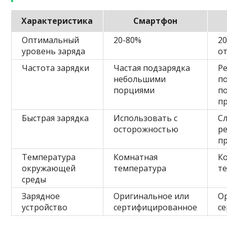
Характеристика
Смартфон
Оптимальный
20-80%
20
уровень заряда
от
Частота зарядки
Частая подзарядка
Р
небольшими
п
порциями
п
п
Быстрая зарядка
Использовать с
С
осторожностью
р
п
Температура
Комнатная
К
окружающей
температура
т
среды
Зарядное
Оригинальное или
О
устройство
сертифицированное
с