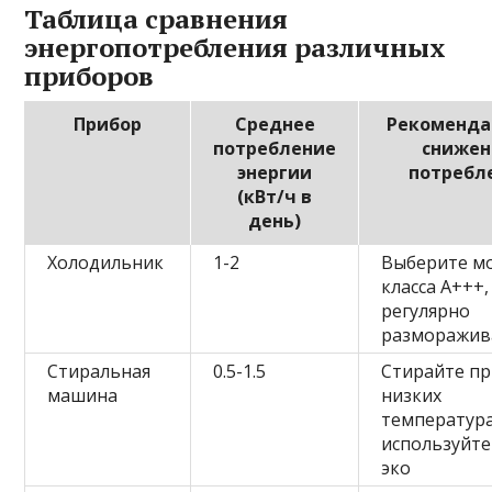
Таблица сравнения
энергопотребления различных
приборов
Прибор
Среднее
Рекоменда
потребление
сниже
энергии
потребл
(кВт/ч в
день)
Холодильник
1-2
Выберите м
класса А+++,
регулярно
разморажив
Стиральная
0.5-1.5
Стирайте п
машина
низких
температура
используйт
эко