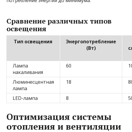
потребление энергии до минимума.
Сравнение различных типов
освещения
Тип освещения
Энергопотребление
(Вт)
с
Лампа
60
1
накаливания
Люминесцентная
18
8
лампа
LED-лампа
8
5
Оптимизация системы
отопления и вентиляции