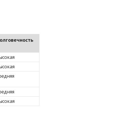
олговечность
ысокая
ысокая
редняя
редняя
ысокая