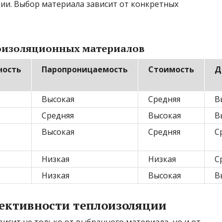
и. Выбор материала зависит от конкретных
лоизоляционных материалов
ность
Паропроницаемость
Стоимость
Д
Высокая
Средняя
В
Средняя
Высокая
В
Высокая
Средняя
С
Низкая
Низкая
С
Низкая
Высокая
В
ективности теплоизоляции