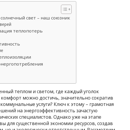
 солнечный свет – наш союзник
верей
зация теплопотерь
тивность
ие
теплоизоляции
энергопотребления
нный теплом и светом, где каждый уголок
т комфорт можно достичь, значительно сократив
 коммунальные услуги? Ключ к этому – грамотная
ешений на энергоэффективность зачастую
ических специалистов. Однако уже на этапе
ы для существенной экономии ресурсов, создав
м, но и экологически ответственным. Рассмотрим