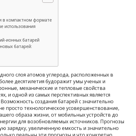
и в компактном формате
ше использования
тий-ионных батарей
новых батарей:
одного слоя атомов углерода, расположенных в
более десятилетия будоражит умы ученых и
ронные, механические и тепловые свойства
х, и одной из самых перспективных является
 Возможность создания батарей с значительно
не просто технологическое усовершенствование,
ашего образа жизни, от мобильных устройств до
энергии для возобновляемых источников. Прогнозы
ую зарядку, увеличенную емкость и значительно
колько реальны эти прогнозы и что конкретно