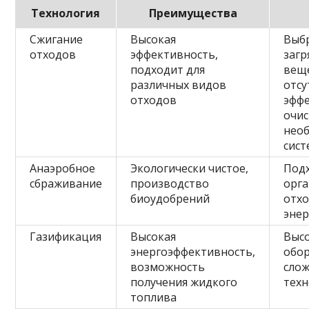
Технология
Преимущества
Сжигание
Высокая
Выб
отходов
эффективность,
заг
подходит для
веще
различных видов
отсу
отходов
эфф
очис
нео
сист
Анаэробное
Экологически чистое,
Подх
сбраживание
производство
орга
биоудобрений
отхо
эне
Газификация
Высокая
Высо
энергоэффективность,
обор
возможность
сло
получения жидкого
тех
топлива