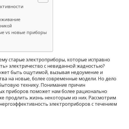
ективности
луживание
хникой
ые vs новые приборы
чему старые электроприборы, которые исправно
ать» электричество с невиданной жадностью?
может быть ощутимой, вызывая недоумение и
тва на новые, более современные модели. Но дело
бытовую технику. Понимание причин
ых приборов поможет нам более рационально
же продлить жизнь некоторым из них. Рассмотрим
энергоэффективность электроприборов с течением