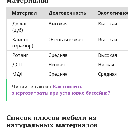
материалов
Материал
Долговечность
Экологично
Дерево
Высокая
Высокая
(дуб)
Камень
Очень высокая
Высокая
(мрамор)
Ротанг
Средняя
Высокая
ДСП
Низкая
Низкая
МДФ
Средняя
Средняя
Читайте также:
Как снизить
энергозатраты при установке бассейна?
Список плюсов мебели из
натуральных материалов