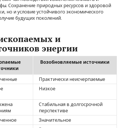
фы. Сохранение природных ресурсов и здоровой
ки, но и условие устойчивого экономического
олучие будущих поколений.
 ископаемых и
точников энергии
опаемые
Возобновляемые источники
точники
иченные
Практически неисчерпаемые
ое
Низкое
ржена
Стабильная в долгосрочной
ниям
перспективе
иченное
Значительное