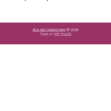
Все про энергетику
© 2026
Тема от
WP Puzzle