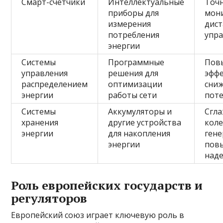
Смарт-счетчики
Интеллектуальные
Точ
приборы для
мон
измерения
дис
потребления
упр
энергии
Системы
Программные
Пов
управления
решения для
эффе
распределением
оптимизации
сни
энергии
работы сети
пот
Системы
Аккумуляторы и
Сгл
хранения
другие устройства
кол
энергии
для накопления
гене
энергии
пов
над
Роль европейских государств и
регуляторов
Европейский союз играет ключевую роль в