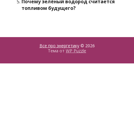
Почему зелёный водород считается
топливом будущего?
Все про энергетику
© 2026
Тема от
WP Puzzle