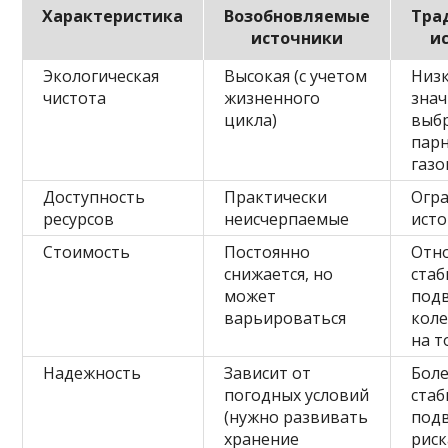
Характеристика
Возобновляемые
Тра
источники
и
Экологическая
Высокая (с учетом
Низк
чистота
жизненного
зна
цикла)
выб
пар
газо
Доступность
Практически
Огр
ресурсов
неисчерпаемые
ист
Стоимость
Постоянно
Отн
снижается, но
стаб
может
под
варьироваться
кол
на т
Надежность
Зависит от
Бол
погодных условий
стаб
(нужно развивать
под
хранение
рис