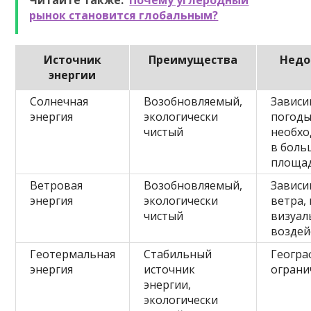
Читайте также:
Почему углеродный
рынок становится глобальным?
Источник
Преимущества
Недо
энергии
Солнечная
Возобновляемый,
Зависи
энергия
экологически
погоды
чистый
необхо
в боль
площа
Ветровая
Возобновляемый,
Зависи
энергия
экологически
ветра,
чистый
визуал
воздей
Геотермальная
Стабильный
Геогра
энергия
источник
ограни
энергии,
экологически