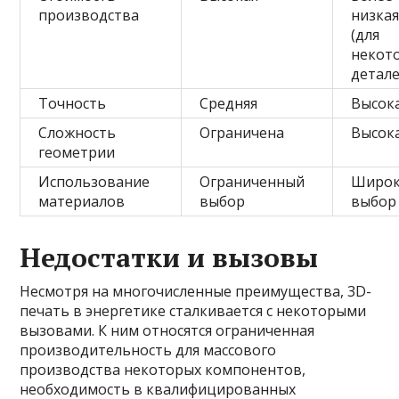
производства
низка
(для
некот
детале
Точность
Средняя
Высок
Сложность
Ограничена
Высок
геометрии
Использование
Ограниченный
Широ
материалов
выбор
выбор
Недостатки и вызовы
Несмотря на многочисленные преимущества, 3D-
печать в энергетике сталкивается с некоторыми
вызовами. К ним относятся ограниченная
производительность для массового
производства некоторых компонентов,
необходимость в квалифицированных