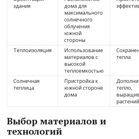
здания
дома для
эффекти
максимального
солнечного
облучения
южной
стороны
Теплоизоляция
Использование
Сохране
материалов с
тепла
высокой
теплоемкостью
Солнечная
Пристройка к
Дополни
теплица
южной стороне
тепло,
дома
выращив
растени
Выбор материалов и
технологий