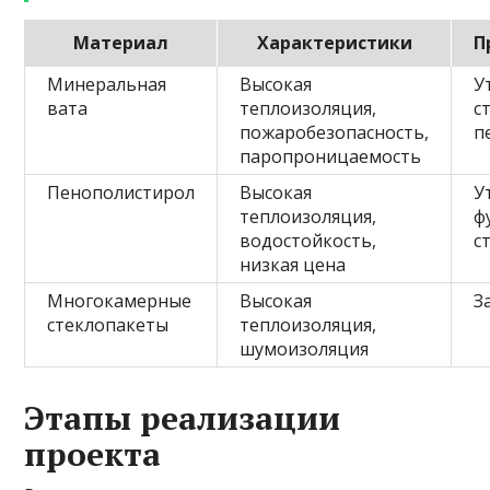
Материал
Характеристики
П
Минеральная
Высокая
У
вата
теплоизоляция,
с
пожаробезопасность,
п
паропроницаемость
Пенополистирол
Высокая
У
теплоизоляция,
ф
водостойкость,
с
низкая цена
Многокамерные
Высокая
З
стеклопакеты
теплоизоляция,
шумоизоляция
Этапы реализации
проекта