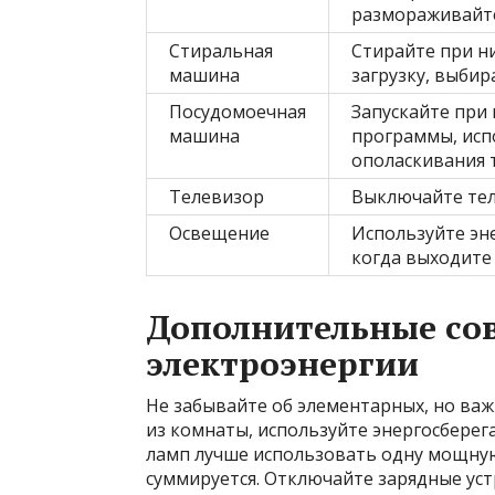
размораживайте
Стиральная
Стирайте при н
машина
загрузку, выби
Посудомоечная
Запускайте при
машина
программы, исп
ополаскивания 
Телевизор
Выключайте теле
Освещение
Используйте эн
когда выходите
Дополнительные со
электроэнергии
Не забывайте об элементарных, но важ
из комнаты, используйте энергосбере
ламп лучше использовать одну мощную
суммируется. Отключайте зарядные устр