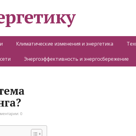
ергетику
и
Климатические изменения и энергетика
Тех
 сети
Энергоэффективность и энергосбережение
стема
нга?
ментарии: 0