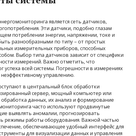
ты системы
нергомониторинга является сеть датчиков,
ргопотребления. Эти датчики, подобно глазам
щем потреблении энергии, напряжении, токе и
быть разнообразными по типу – от простых
льных измерительных приборов, способных
обом. Выбор типа датчиков зависит от специфики
ности измерений. Важно отметить, что
ог успеха всей системы. Погрешности в измерениях
и неэффективному управлению.
оступают в центральный блок обработки
изированный сервер, мощный компьютер или
 обработка данных, их анализ и формирование
омониторинга часто используют продвинутые
щие выявлять аномалии, прогнозировать
ть режимы работы оборудования. Важной частью
еспечение, обеспечивающее удобный интерфейс для
трументы для визуализации данных и управления