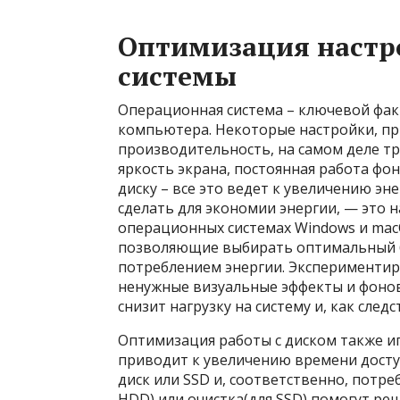
Оптимизация настр
системы
Операционная система – ключевой фа
компьютера. Некоторые настройки, п
производительность, на самом деле т
яркость экрана, постоянная работа фо
диску – все это ведет к увеличению эн
сделать для экономии энергии, — это 
операционных системах Windows и ma
позволяющие выбирать оптимальный 
потреблением энергии. Экспериментир
ненужные визуальные эффекты и фонов
снизит нагрузку на систему и, как след
Оптимизация работы с диском также и
приводит к увеличению времени доступ
диск или SSD и, соответственно, потре
HDD) или очистка(для SSD) помогут ре