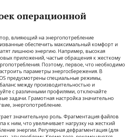
оек операционной
ктор, влияющий на энергопотребление
ризванные обеспечить максимальный комфорт и
ратят лишнюю энергию. Например, высокая
новых приложений, частые обращения к жесткому
ергопотребления. Поэтому, первое, что необходимо
настроить параметры энергосбережения. В
cOS предусмотрены специальные режимы,
баланс между производительностью и
уйте с различными профилями, отключайте
ые задачи. Грамотная настройка значительно
ствие, энергопотребление.
грает значительную роль. Фрагментация файлов
а к ним, что увеличивает нагрузку на жесткий
бление энергии. Регулярная дефрагментация (для
шить эту проблему. Кроме того, рекомендуется