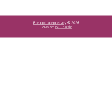
Все про энергетику
© 2026
Тема от
WP Puzzle