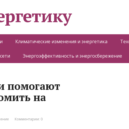
ергетику
и
Климатические изменения и энергетика
Тех
 сети
Энергоэффективность и энергосбережение
и помогают
омить на
жение
Комментарии: 0