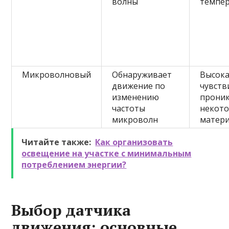
волны
темпе
Микроволновый
Обнаруживает
Высока
движение по
чувств
изменению
проник
частоты
некот
микроволн
матер
Читайте также:
Как организовать
освещение на участке с минимальным
потреблением энергии?
Выбор датчика
движения: основные