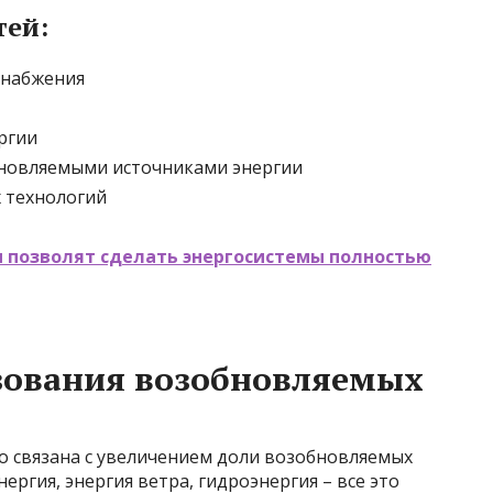
тей:
снабжения
ргии
новляемыми источниками энергии
 технологий
и позволят сделать энергосистемы полностью
зования возобновляемых
и
 связана с увеличением доли возобновляемых
ергия, энергия ветра, гидроэнергия – все это