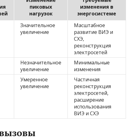
Изменение
Требуемые
ия
пиковых
изменения в
лей
нагрузок
энергосистеме
Значительное
Масштабное
увеличение
развитие ВИЭ и
СХЭ,
реконструкция
электросетей
Незначительное
Минимальные
увеличение
изменения
Умеренное
Частичная
увеличение
реконструкция
электросетей,
расширение
использования
ВИЭ и СХЭ
 вызовы