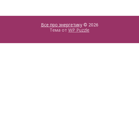
Все про энергетику
© 2026
Тема от
WP Puzzle