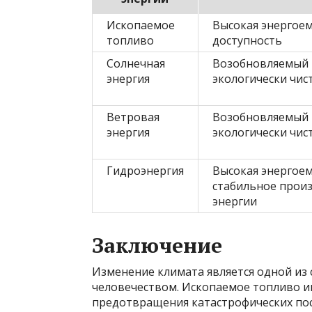
Ископаемое
Высокая энергоем
топливо
доступность
Солнечная
Возобновляемый 
энергия
экологически чис
Ветровая
Возобновляемый 
энергия
экологически чис
Гидроэнергия
Высокая энергоем
стабильное прои
энергии
Заключение
Изменение климата является одной из 
человечеством. Ископаемое топливо иг
предотвращения катастрофических по