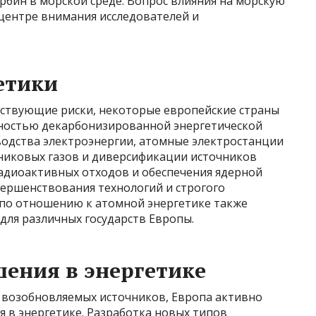
рбин в морской среде. Вопрос влияния на морскую
 центре внимания исследователей и
етики
утствующие риски, некоторые европейские страны
лностью декарбонизированной энергетической
зводства электроэнергии, атомные электростанции
никовых газов и диверсификации источников
радиоактивных отходов и обеспечения ядерной
вершенствования технологий и строгого
по отношению к атомной энергетике также
для различных государств Европы.
ения в энергетике
возобновляемых источников, Европа активно
 в энергетике. Разработка новых типов