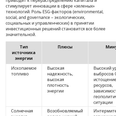
приводит к перераспределению капитала и
стимулирует инновации в сфере «зеленых»
технологий. Роль ESG-факторов (environmental,
social, and governance – экологических,
социальных и управленческих) в принятии
инвестиционных решений становится все более
значительной.
Тип
Плюсы
Мин
источника
энергии
Ископаемое
Высокая
Высокий у
топливо
надежность,
выбросов 
высокая
истощени
плотность
ресурсов,
энергии
зависимос
геополити
ситуации
Солнечная
Возобновляемый
Интермите