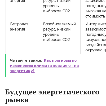
энергия
ресурс, низкий
зависимос
уровень
погодных 
выбросов CO2
высокая н
стоимость
Ветровая
Возобновляемый
Интермите
энергия
ресурс, низкий
зависимос
уровень
погодных 
выбросов CO2
визуально
воздейств
окружающ
Читайте также:
Как прогнозы по
изменению климата повлияют на
энергетику?
Будущее энергетического
рынка