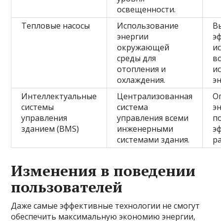
освещенности.
Тепловые насосы
Использование
В
энергии
э
окружающей
и
среды для
в
отопления и
и
охлаждения.
э
Интеллектуальные
Централизованная
О
системы
система
э
управления
управления всеми
п
зданием (BMS)
инженерными
э
системами здания.
р
Изменения в поведении
пользователей
Даже самые эффективные технологии не смогут
обеспечить максимальную экономию энергии,