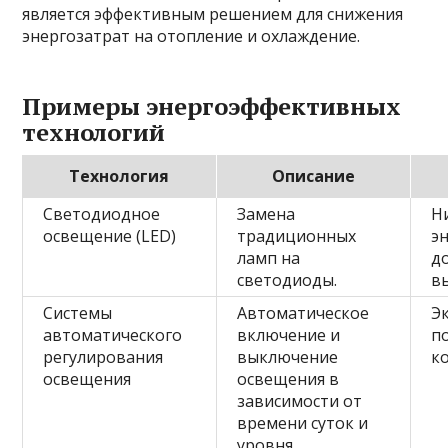
является эффективным решением для снижения
энергозатрат на отопление и охлаждение.
Примеры энергоэффективных
технологий
Технология
Описание
Светодиодное
Замена
Н
освещение (LED)
традиционных
э
ламп на
д
светодиоды.
в
Системы
Автоматическое
Э
автоматического
включение и
п
регулирования
выключение
к
освещения
освещения в
зависимости от
времени суток и
уровня