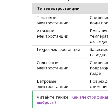
Тип электростанции
Тепловые
Снижение
электростанции
воды при
Атомные
Повышенн
электростанции
температ
охлажден
Гидроэлектростанции
Зависимо
наводнен
Солнечные
Снижение
электростанции
поврежде
граде.
Ветровые
Поврежде
электростанции
снижение
Читайте также:
Как электрифика
выбросы?