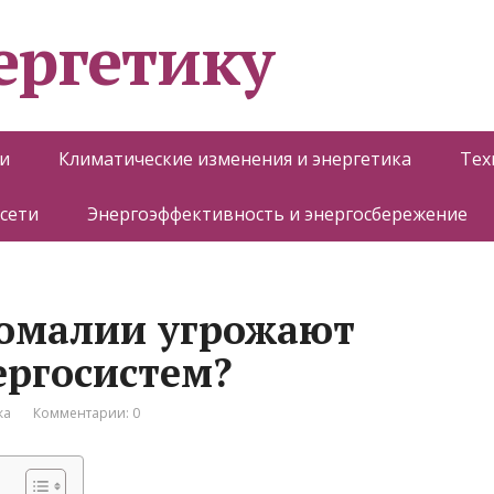
ергетику
и
Климатические изменения и энергетика
Тех
 сети
Энергоэффективность и энергосбережение
номалии угрожают
ергосистем?
ка
Комментарии: 0