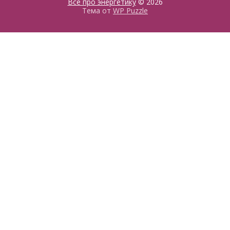
Все про энергетику
© 2026
Тема от
WP Puzzle