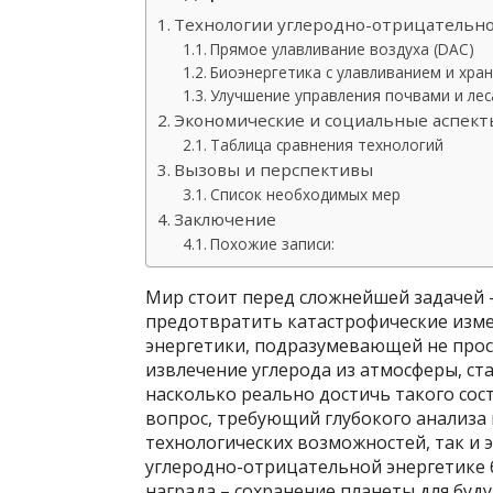
Технологии углеродно-отрицательн
Прямое улавливание воздуха (DAC)
Биоэнергетика с улавливанием и хран
Улучшение управления почвами и ле
Экономические и социальные аспект
Таблица сравнения технологий
Вызовы и перспективы
Список необходимых мер
Заключение
Похожие записи:
Мир стоит перед сложнейшей задачей 
предотвратить катастрофические изме
энергетики, подразумевающей не прос
извлечение углерода из атмосферы, ст
насколько реально достичь такого сос
вопрос, требующий глубокого анализа 
технологических возможностей, так и 
углеродно-отрицательной энергетике 
награда – сохранение планеты для буд