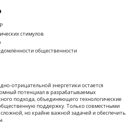
р
Р
ических стимулов
о
едомлённости общественности
одно-отрицательной энергетики остается
ромный потенциал в разрабатываемых
ксного подхода, объединяющего технологические
 общественную поддержку. Только совместными
 сложной, но крайне важной задачей и обеспечить
ы.