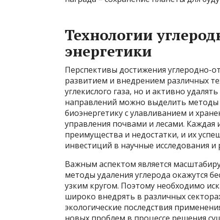
Технологии углерод
энергетики
Перспективы достижения углеродно-от
развитием и внедрением различных те
углекислого газа, но и активно удалят
направлений можно выделить методы п
биоэнергетику с улавливанием и хране
управления почвами и лесами. Каждая и
преимущества и недостатки, и их усп
инвестиций в научные исследования и 
Важным аспектом является масштабиру
методы удаления углерода окажутся бе
узким кругом. Поэтому необходимо иск
широко внедрять в различных секторах
экологические последствия применени
новых проблем в процессе решения су