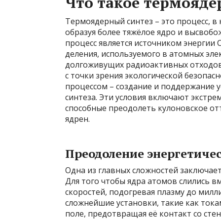
Что такое термояде
Термоядерный синтез – это процесс, в
образуя более тяжёлое ядро и высвобо
процесс является источником энергии С
деления, используемого в атомных эле
долгоживущих радиоактивных отходов
с точки зрения экологической безопас
процессом – создание и поддержание 
синтеза. Эти условия включают экстре
способные преодолеть кулоновское о
ядрен.
Преодоление энергетичес
Одна из главных сложностей заключает
Для того чтобы ядра атомов слились в
скоростей, подогревая плазму до милл
сложнейшие установки, такие как ток
поле, предотвращая её контакт со стен