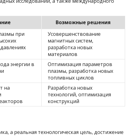
адных исследований, а также международного
ание
Возможные решения
лазмы при
Усовершенствование
ысоких
магнитных систем,
 давлениях
разработка новых
материалов
ода энергии в
Оптимизация параметров
ни
плазмы, разработка новых
топливных циклов
т на
Разработка новых
и
технологий, оптимизация
реакторов
конструкций
ика, а реальная технологическая цель, достижение