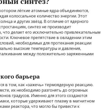
рный синтез?
 котором лёгкие атомные ядра объединяются,
ждая колоссальное количество энергии. Этот
олнца и других звёзд. В отличие от ядерного
ктростанциях, синтез не производит
, что делает его исключительно привлекательным
ности. Ключевое препятствие в овладении этим
условий, необходимых для протекания реакции
мально высокие температуры и давления,
тталкивание между положительно заряженными
кого барьера
ся в том, как «зажечь» термоядерную реакцию.
месте, их необходимо разгонять до огромных
ионов градусов. Именно для этого создаются
амаки, которые удерживают плазму в магнитном
ками реактора, что могло бы привести к