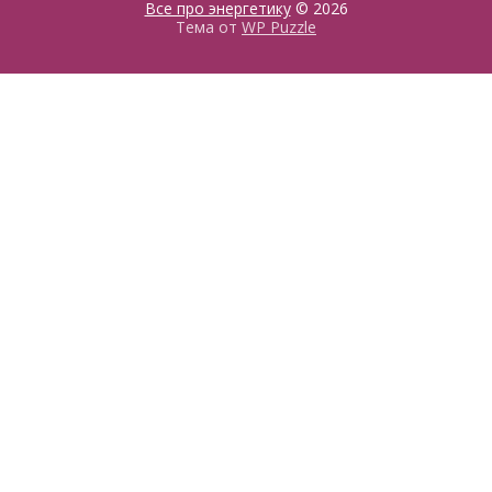
Все про энергетику
© 2026
Тема от
WP Puzzle