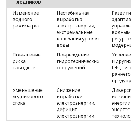
ледников
Изменение
Нестабильная
Развити
водного
выработка
адапти
режима рек
электроэнергии,
управле
экстремальные
водным
колебания уровня
ресурса
воды
модерн
Повышение
Повреждение
Укрепле
риска
гидротехнических
и други
паводков
сооружений
ГЭС, си
раннего
предуп
Уменьшение
Снижение
Диверс
ледникового
выработки
источн
стока
электроэнергии,
энергии
дефицит
энерго
электроэнергии
техноло