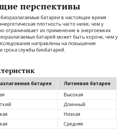
ущие перспективы
 биоразлагаемые батареи в настоящее время
нергетическая плотность часто ниже, чем у
но ограничивает их применение в энергоемких
биоразлагаемых батарей может быть короче, чем у
исследования направлены на повышение
е срока службы биобатарей.
ктеристик
азлагаемая батарея
Литиевая батарея
ая
Высокая
ткий
Длинный
кая
Низкая
кая
Средняя