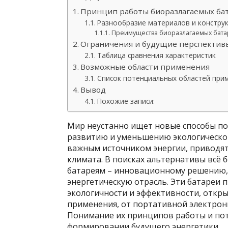
Принцип работы биоразлагаемых ба
Разнообразие материалов и констру
Преимущества биоразлагаемых бат
Ограничения и будущие перспектив
Таблица сравнения характеристик
Возможные области применения
Список потенциальных областей при
Вывод
Похожие записи:
Мир неустанно ищет новые способы пол
развитию и уменьшению экологического
важным источником энергии, приводя
климата. В поисках альтернативы всё
батареям – инновационному решению
энергетическую отрасль. Эти батареи 
экологичности и эффективности, откры
применения, от портативной электрони
Понимание их принципов работы и пот
формировании будущего энергетики.