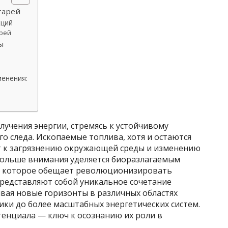
тарей
кций
арей
ы
менения:
учения энергии, стремясь к устойчивому
 следа. Ископаемые топлива, хотя и остаются
т к загрязнению окружающей среды и изменению
 больше внимания уделяется биоразлагаемым
, которое обещает революционизировать
представляют собой уникальное сочетание
вая новые горизонты в различных областях
ки до более масштабных энергетических систем.
енциала — ключ к осознанию их роли в