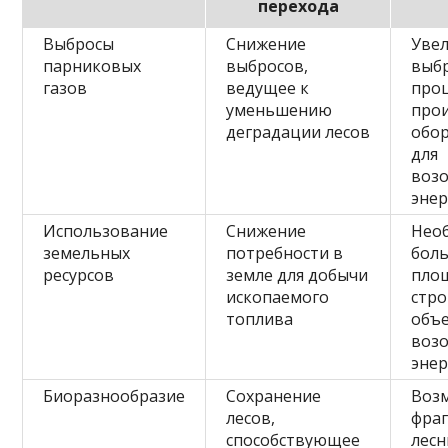
перехода
Выбросы
Снижение
Уве
парниковых
выбросов,
выб
газов
ведущее к
проц
уменьшению
про
деградации лесов
обо
для
воз
энер
Использование
Снижение
Нео
земельных
потребности в
бол
ресурсов
земле для добычи
пло
ископаемого
стро
топлива
объ
воз
энер
Биоразнообразие
Сохранение
Воз
лесов,
фра
способствующее
лесн