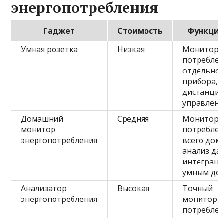
энергопотребления
Гаджет
Стоимость
Функц
Умная розетка
Низкая
Монитор
потребл
отдельн
прибора,
дистанц
управле
Домашний
Средняя
Монитор
монитор
потребл
энергопотребления
всего до
анализ д
интеграц
умным д
Анализатор
Высокая
Точный
энергопотребления
монитор
потребл