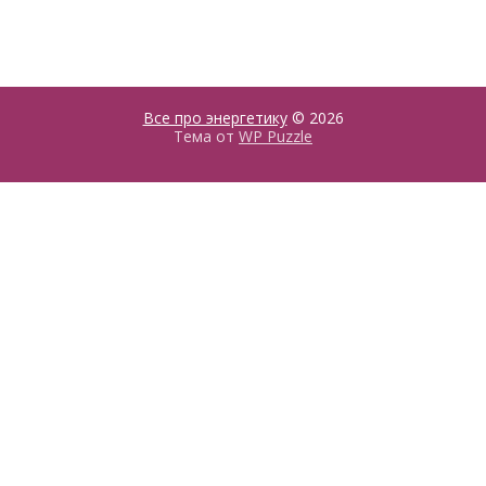
Все про энергетику
© 2026
Тема от
WP Puzzle