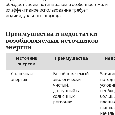
обладает своим потенциалом и особенностями, и
их эффективное использование требует
индивидуального подхода.
Преимущества и недостатки
возобновляемых источников
энергии
Источник
Преимущества
Нед
энергии
Солнечная
Возобновляемый,
Зависи
энергия
экологически
погод
чистый,
услови
доступный в
необхо
солнечных
больш
регионах
площад
высока
началь