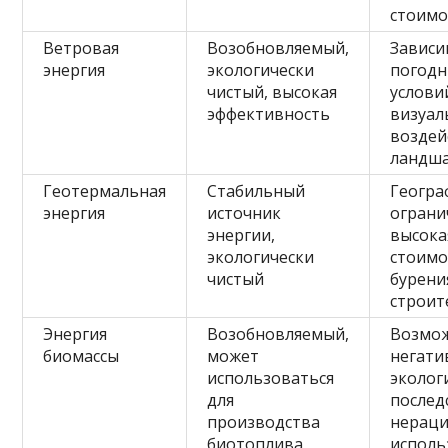
стоимо
Ветровая
Возобновляемый,
Зависи
энергия
экологически
погод
чистый, высокая
услови
эффективность
визуал
воздей
ландш
Геотермальная
Стабильный
Геогра
энергия
источник
ограни
энергии,
высока
экологически
стоимо
чистый
бурени
строит
Энергия
Возобновляемый,
Возмо
биомассы
может
негати
использоваться
эколог
для
послед
производства
нерац
биотоплива
исполь